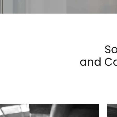
So
and Ca